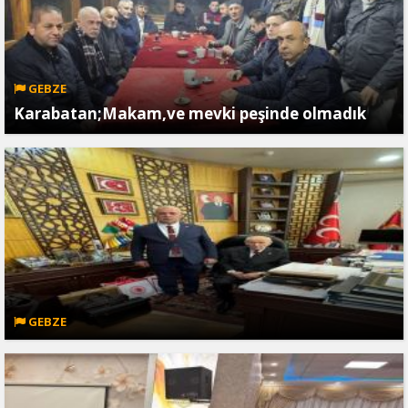
GEBZE
Karabatan;Makam,ve mevki peşinde olmadık
GEBZE