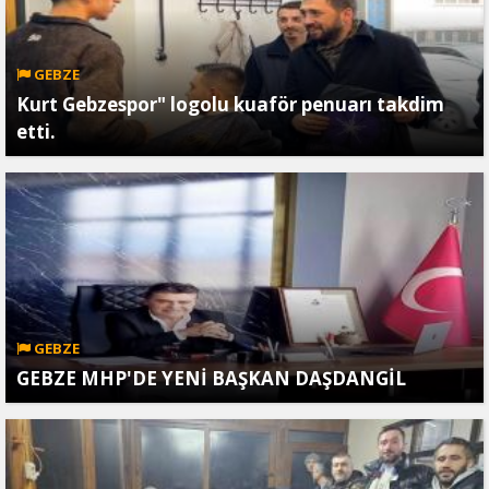
GEBZE
Kurt Gebzespor" logolu kuaför penuarı takdim
etti.
GEBZE
GEBZE MHP'DE YENİ BAŞKAN DAŞDANGİL