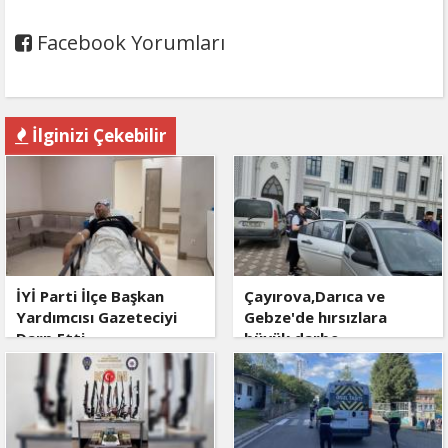
Facebook Yorumları
İlginizi Çekebilir
İYİ Parti İlçe Başkan
Çayırova,Darıca ve
Yardımcısı Gazeteciyi
Gebze'de hırsızlara
Darp Etti
büyük darbe