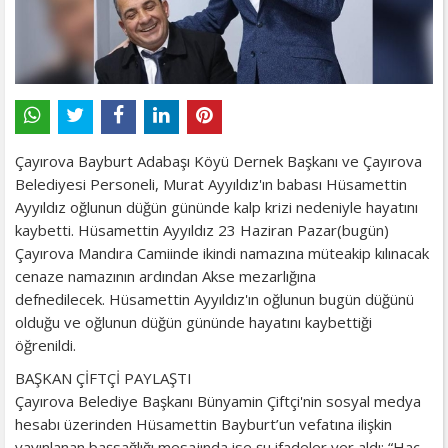
Çayırova Bayburt Adabaşı Köyü Dernek Başkanı ve Çayırova
Belediyesi Personeli, Murat Ayyıldız'ın babası Hüsamettin
Ayyıldız oğlunun düğün gününde kalp krizi nedeniyle hayatını
kaybetti. Hüsamettin Ayyıldız 23 Haziran Pazar(bugün)
Çayırova Mandıra Camiinde ikindi namazına müteakip kılınacak
cenaze namazının ardından Akse mezarlığına
defnedilecek. Hüsamettin Ayyıldız'ın oğlunun bugün düğünü
olduğu ve oğlunun düğün gününde hayatını kaybettiği
öğrenildi.
BAŞKAN ÇİFTÇİ PAYLAŞTI
Çayırova Belediye Başkanı Bünyamin Çiftçi'nin sosyal medya
hesabı üzerinden Hüsamettin Bayburt’un vefatına ilişkin
yayınlanan başsağlığı mesajında ise şu ifadeler yer aldı: “Hac